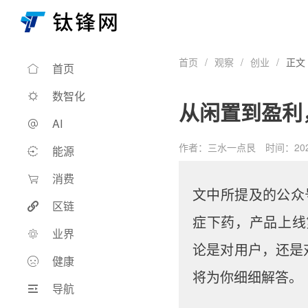
首页
/
观察
/
创业
/
正文
首页
数智化
从闲置到盈利
AI
作者：三水一点艮
时间：202
能源
消费
文中所提及的公众号
区链
症下药，产品上线第
业界
论是对用户，还是
健康
将为你细细解答。
导航