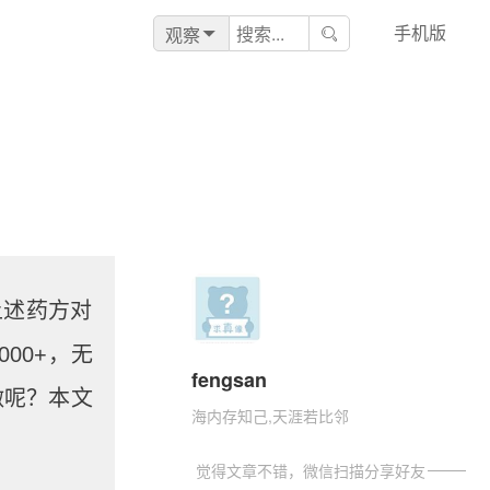
手机版
观察
上述药方对
00+，无
fengsan
做呢？本文
海内存知己,天涯若比邻
觉得文章不错，微信扫描分享好友