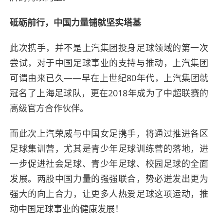
砥砺前行，中国力量铺就坚实塔基
此次携手，并不是上汽集团投身足球领域的第一次
尝试，对于中国足球事业的支持与推动，上汽集团
可谓由来已久——早在上世纪80年代，上汽集团就
冠名了上海足球队，更在2018年成为了中超联赛的
高级官方合作伙伴。
而此次上汽荣威与中国女足携手，将通过推进各区
足球集训营，尤其是青少年足球训练营的落地，进
一步促进社会足球、青少年足球、校园足球的全面
发展。两股中国力量的强强联合，势必迸发出更为
强大的向上合力，让更多人热爱足球这项运动，推
动中国足球事业的健康发展！